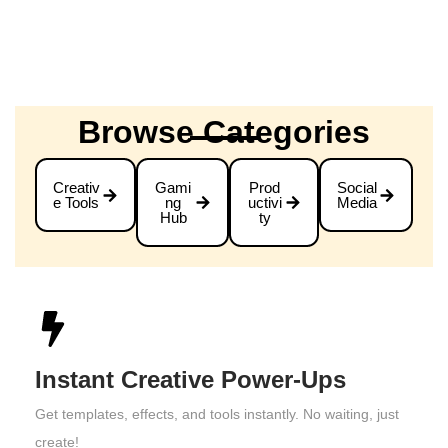
Browse Categories
Creativ
Gami
Prod
Social
e Tools
ng
uctivi
Media
Hub
ty
Instant Creative Power-Ups
Get templates, effects, and tools instantly. No waiting, just
create!