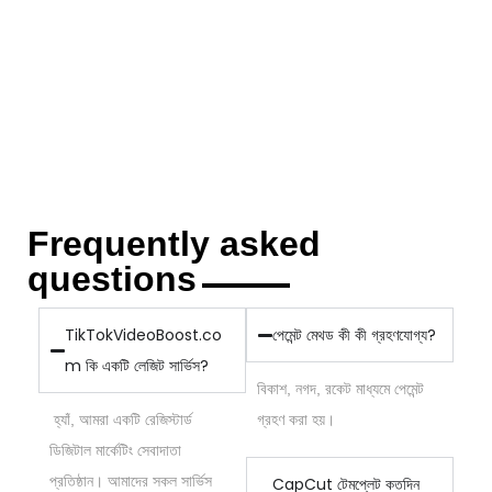
Frequently asked
questions
TikTokVideoBoost.co
পেমেন্ট মেথড কী কী গ্রহণযোগ্য?
m কি একটি লেজিট সার্ভিস?
বিকাশ, নগদ, রকেট মাধ্যমে পেমেন্ট
হ্যাঁ, আমরা একটি রেজিস্টার্ড
গ্রহণ করা হয়।
ডিজিটাল মার্কেটিং সেবাদাতা
প্রতিষ্ঠান। আমাদের সকল সার্ভিস
CapCut টেমপ্লেট কতদিন