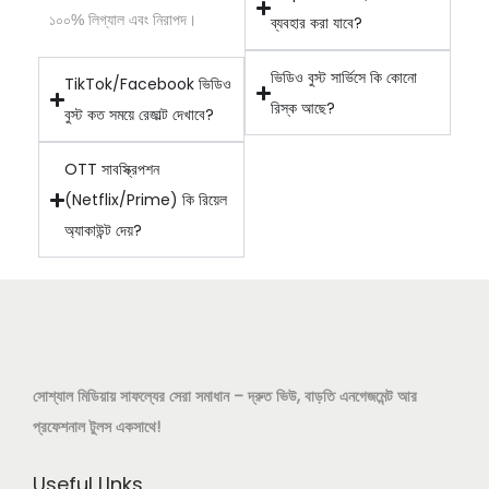
১০০% লিগ্যাল এবং নিরাপদ।
ব্যবহার করা যাবে?
ভিডিও বুস্ট সার্ভিসে কি কোনো
TikTok/Facebook ভিডিও
রিস্ক আছে?
বুস্ট কত সময়ে রেজাল্ট দেখাবে?
OTT সাবস্ক্রিপশন
(Netflix/Prime) কি রিয়েল
অ্যাকাউন্ট দেয়?
সোশ্যাল মিডিয়ায় সাফল্যের সেরা সমাধান – দ্রুত ভিউ, বাড়তি এনগেজমেন্ট আর
প্রফেশনাল টুলস একসাথে!
Useful LInks