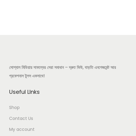
s
r
n
p
a
r
n
o
g
d
e
u
:
c
4
t
2
সোশ্যাল মিডিয়ায় সাফল্যের সেরা সমাধান – দ্রুত ভিউ, বাড়তি এনগেজমেন্ট আর
h
0
প্রফেশনাল টুলস একসাথে!
a
.
s
0
Useful LInks
m
0
u
৳
Shop
l
Contact Us
t
t
My account
i
h