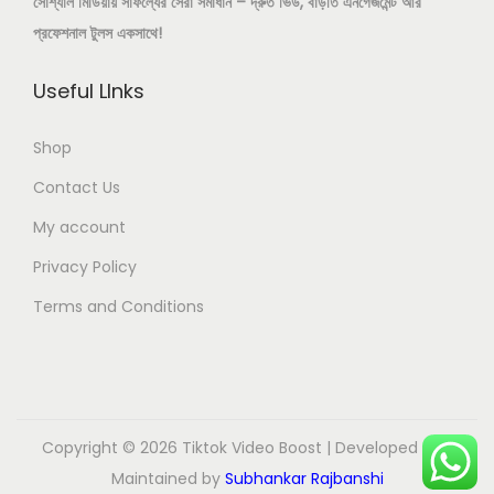
সোশ্যাল মিডিয়ায় সাফল্যের সেরা সমাধান – দ্রুত ভিউ, বাড়তি এনগেজমেন্ট আর
a
.
প্রফেশনাল টুলস একসাথে!
s
0
m
0
Useful LInks
u
৳
l
Shop
t
t
Contact Us
i
h
My account
p
r
Privacy Policy
l
o
e
u
Terms and Conditions
v
g
a
h
r
3
i
0
Copyright © 2026
Tiktok Video Boost
| Developed and
a
,
Maintained by
Subhankar Rajbanshi
n
5