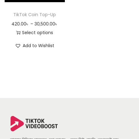
n
TikTok Coin Top-Up
P
420.00
৳
–
30,500.00
৳
r
Select options
T
i
Add to Wishlist
h
c
i
e
s
r
p
a
r
n
o
g
d
e
u
:
c
4
t
2
h
0