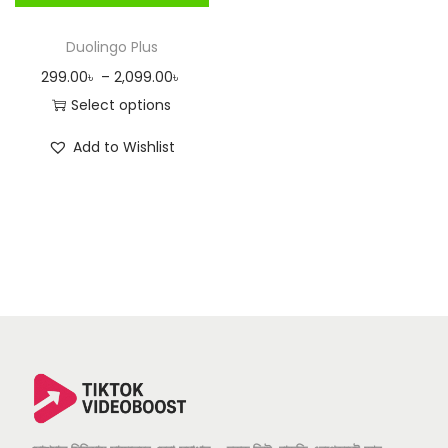
n
Duolingo Plus
P
299.00
৳
–
2,099.00
৳
r
Select options
T
i
Add to Wishlist
h
c
i
e
s
r
p
a
r
n
o
g
d
e
u
:
c
2
t
9
h
9