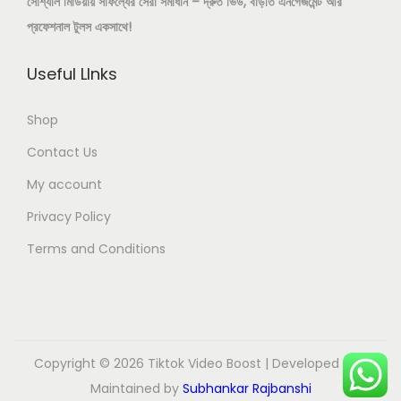
সোশ্যাল মিডিয়ায় সাফল্যের সেরা সমাধান – দ্রুত ভিউ, বাড়তি এনগেজমেন্ট আর
a
.
প্রফেশনাল টুলস একসাথে!
s
0
m
0
Useful LInks
u
৳
l
Shop
t
t
Contact Us
i
h
My account
p
r
Privacy Policy
l
o
e
u
Terms and Conditions
v
g
a
h
r
2
i
,
Copyright © 2026
Tiktok Video Boost
| Developed and
a
0
Maintained by
Subhankar Rajbanshi
n
9