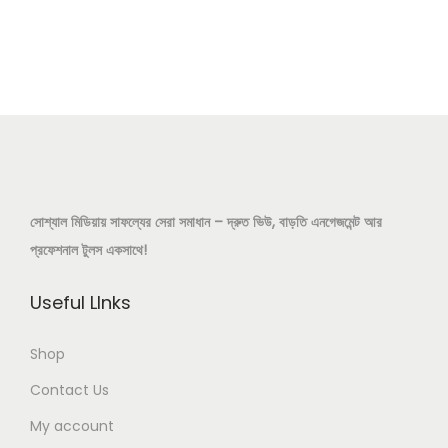
s
r
n
p
a
r
n
o
g
d
e
u
:
c
1
t
4
সোশ্যাল মিডিয়ায় সাফল্যের সেরা সমাধান – দ্রুত ভিউ, বাড়তি এনগেজমেন্ট আর
h
0
প্রফেশনাল টুলস একসাথে!
a
.
s
0
Useful LInks
m
0
u
৳
Shop
l
Contact Us
t
t
My account
i
h